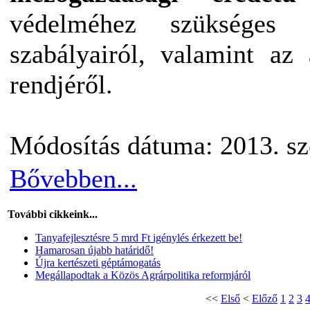
védelméhez szükséges c
szabályairól, valamint az 
rendjéről.
Módosítás dátuma: 2013. sz
Bővebben...
További cikkeink...
Tanyafejlesztésre 5 mrd Ft igénylés érkezett be!
Hamarosan újabb határidő!
Újra kertészeti géptámogatás
Megállapodtak a Közös Agrárpolitika reformjáról
<<
Első
<
Előző
1
2
3