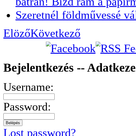
bátran! Bízd rám a papír
Szeretnél földművessé vá
Elöző
Következő
Bejelentkezés -- Adatkez
Username:
Password:
Lost password?