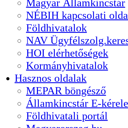
Magyar Államkincstár
NÉBIH kapcsolati olda
Földhivatalok
NAV Ügyfélszolg.kere
HOI elérhetőségek
Kormányhivatalok
Hasznos oldalak
MEPAR böngésző
Államkincstár E-kérel
Földhivatali portál