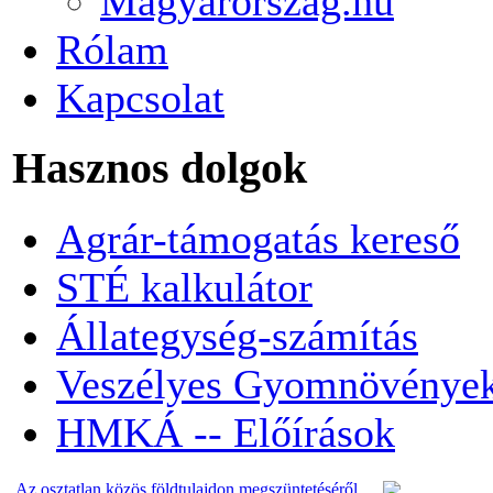
Magyarorszag.hu
Rólam
Kapcsolat
Hasznos dolgok
Agrár-támogatás kereső
STÉ kalkulátor
Állategység-számítás
Veszélyes Gyomnövénye
HMKÁ -- Előírások
Az osztatlan közös földtulajdon megszüntetéséről