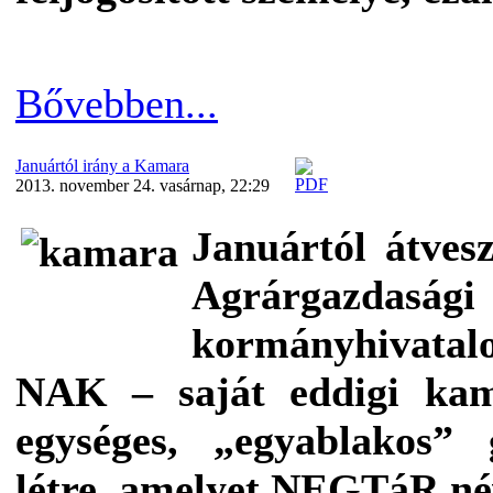
Bővebben...
Januártól irány a Kamara
2013. november 24. vasárnap, 22:29
Januártól átves
Agrárgazdasá
kormányhivatal
NAK – saját eddigi kama
egységes, „egyablakos”
létre, amelyet NEGTáR n