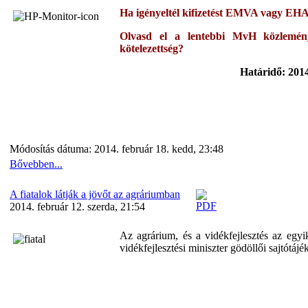
Ha igényeltél kifizetést EMVA vagy EHA a
Olvasd el a lentebbi MvH közlemény
kötelezettség?
Határidő: 2014
Módosítás dátuma: 2014. február 18. kedd, 23:48
Bővebben...
A fiatalok látják a jövőt az agráriumban
2014. február 12. szerda, 21:54
Az agrárium, és a vidékfejlesztés az egyi
vidékfejlesztési miniszter gödöllői sajtótájé