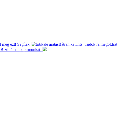
 meg ezt! Segítek.
Bátran kattints! Tudok rá megoldást
! Bízd rám a papírmunkát!