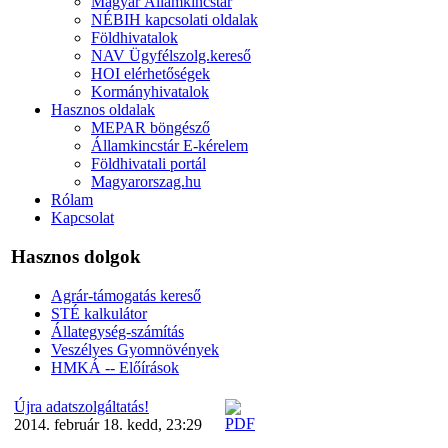
Magyar Államkincstár
NÉBIH kapcsolati oldalak
Földhivatalok
NAV Ügyfélszolg.kereső
HOI elérhetőségek
Kormányhivatalok
Hasznos oldalak
MEPAR böngésző
Államkincstár E-kérelem
Földhivatali portál
Magyarorszag.hu
Rólam
Kapcsolat
Hasznos dolgok
Agrár-támogatás kereső
STÉ kalkulátor
Állategység-számítás
Veszélyes Gyomnövények
HMKÁ -- Előírások
Újra adatszolgáltatás!
2014. február 18. kedd, 23:29