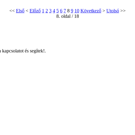
<<
Első
<
Előző
1
2
3
4
5
6
7
8
9
10
Következő
>
Utolsó
>>
8. oldal / 18
 kapcsolatot és segítek!.