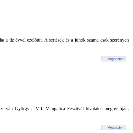
a tíz évvel ezelőttit. A sertések és a juhok száma csak szerényen
Megosztom
be Czerván György a VII. Mangalica Fesztivál hivatalos megnyitóján,
Megosztom