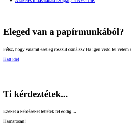
A sikeres tudásátadást szolgálja a NEGTáR
Eleged van a papírmunkából?
Félsz, hogy valamit esetleg rosszul csinálsz? Ha igen vedd fel velem a
Katt ide!
Ti kérdeztétek...
Ezeket a kérdéseket tettétek fel eddig....
Hamarosan!