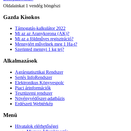
Oldalainkat
1 vendég
böngészi
Gazda Kisokos
Támogatás-kalkulátor 2022
Mi az az Aranykorona (AK)?
Mi az a földműves regisztráció?
Mennyiért művelnek meg 1 Ha-t?
Szerinted mennyi 1 kg tej?
Alkalmazások
Agrárstatisztikai Rendszer
Sertés InfoRendszer
Elektronikus Könyvespolc
Piaci árinformációk
Tesztüzemi rendszer
Növényvédőszer-adatbázis
Erdészeti Webtérkép
Menü
Hivatalok elérhetőségei