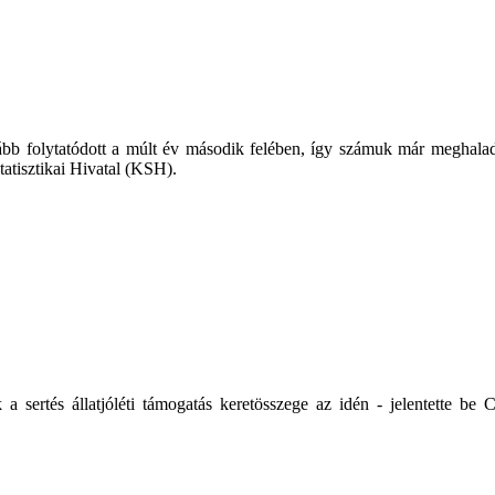
 folytatódott a múlt év második felében, így számuk már meghaladta 
tatisztikai Hivatal (KSH).
ik a sertés állatjóléti támogatás keretösszege az idén - jelentette 