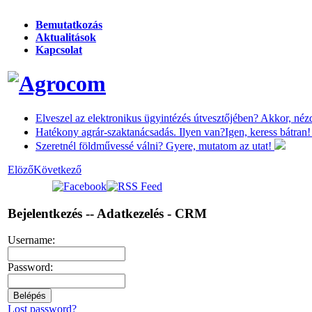
Bemutatkozás
Aktualitások
Kapcsolat
Elveszel az elektronikus ügyintézés útvesztőjében?
Akkor, nézd
Hatékony agrár-szaktanácsadás. Ilyen van?
Igen, keress bátran
Szeretnél földművessé válni?
Gyere, mutatom az utat!
Elöző
Következő
Bejelentkezés -- Adatkezelés - CRM
Username:
Password:
Lost password?