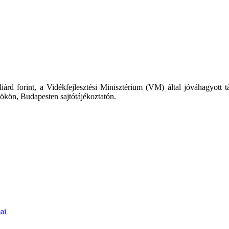
liárd forint, a Vidékfejlesztési Minisztérium (VM) által jóváhagyot
rtökön, Budapesten sajtótájékoztatón.
ai