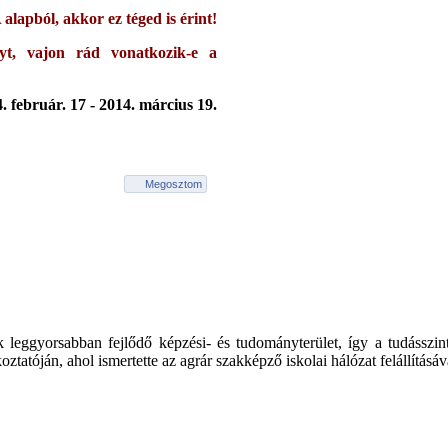
lapból, akkor ez téged is érint!
t, vajon rád vonatkozik-e a
. február. 17 - 2014. március 19.
Megosztom
k leggyorsabban fejlődő képzési- és tudományterület, így a tudásszi
koztatóján, ahol ismertette az agrár szakképző iskolai hálózat felállításá