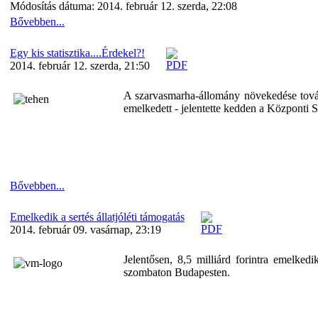
Módosítás dátuma: 2014. február 12. szerda, 22:08
Bővebben...
Egy kis statisztika....Érdekel?!
2014. február 12. szerda, 21:50
A szarvasmarha-állomány növekedése tovább
emelkedett - jelentette kedden a Központi S
Bővebben...
Emelkedik a sertés állatjóléti támogatás
2014. február 09. vasárnap, 23:19
Jelentősen, 8,5 milliárd forintra emelked
szombaton Budapesten.