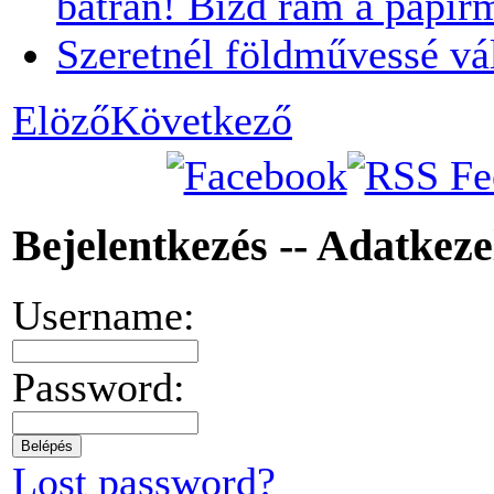
bátran! Bízd rám a papír
Szeretnél földművessé vá
Elöző
Következő
Bejelentkezés -- Adatkez
Username:
Password:
Lost password?