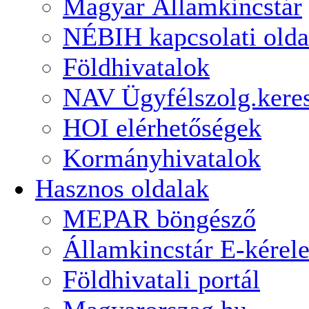
Magyar Államkincstár
NÉBIH kapcsolati olda
Földhivatalok
NAV Ügyfélszolg.kere
HOI elérhetőségek
Kormányhivatalok
Hasznos oldalak
MEPAR böngésző
Államkincstár E-kérel
Földhivatali portál