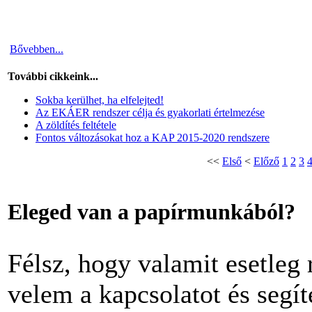
Bővebben...
További cikkeink...
Sokba kerülhet, ha elfelejted!
Az EKÁER rendszer célja és gyakorlati értelmezése
A zöldítés feltétele
Fontos változásokat hoz a KAP 2015-2020 rendszere
<<
Első
<
Előző
1
2
3
Eleged van a papírmunkából?
Félsz, hogy valamit esetleg 
velem a kapcsolatot és segít