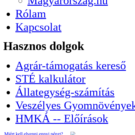
Magyarorszag.hu
Rólam
Kapcsolat
Hasznos dolgok
Agrár-támogatás kereső
STÉ kalkulátor
Állategység-számítás
Veszélyes Gyomnövénye
HMKÁ -- Előírások
Miért kell elvenni ennyi pénzt?