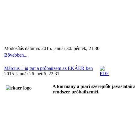
Módosítás dátuma: 2015. január 30. péntek, 21:30
Bővebben...
Március 1-ig tart a próbaüzem az EKÁER-ben
2015. január 26. hétfő, 22:31
A kormány a piaci szereplők javaslatair
rendszer próbaüzemét.