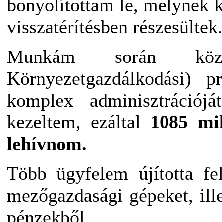
bonyolítottam le, melynek k
visszatérítésben részesültek
Munkám során kö
Környezetgazdálkodási) p
komplex adminisztrációját
kezeltem, ezáltal
1085 mil
lehívnom.
Több ügyfelem újította fel 
mezőgazdasági gépeket, ille
pénzekből.