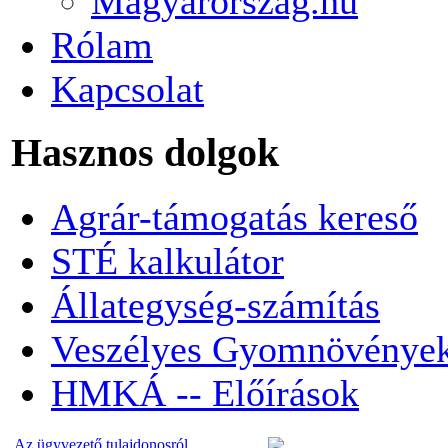
Magyarorszag.hu
Rólam
Kapcsolat
Hasznos dolgok
Agrár-támogatás kereső
STÉ kalkulátor
Állategység-számítás
Veszélyes Gyomnövénye
HMKÁ -- Előírások
Az ügyvezető tulajdonosról...