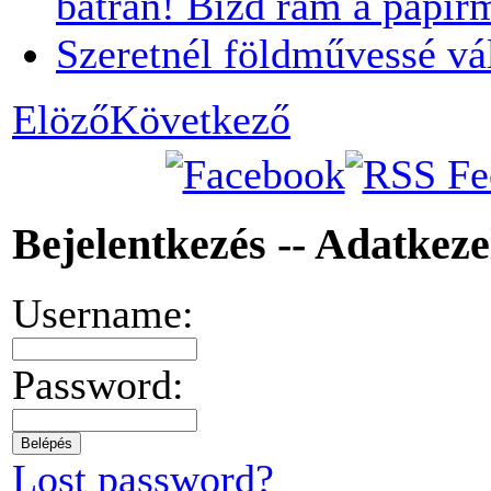
bátran! Bízd rám a papír
Szeretnél földművessé vá
Elöző
Következő
Bejelentkezés -- Adatkez
Username:
Password:
Lost password?