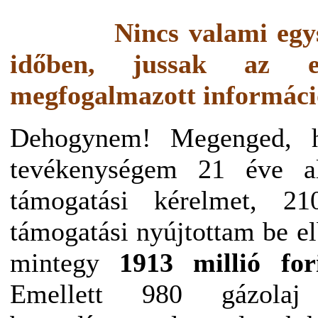
Nincs valami egy
időben, jussak az en
megfogalmazott informác
Dehogynem! Megenged, h
tevékenységem 21 éve al
támogatási kérelmet, 2
támogatási nyújtottam be e
mintegy
1913 millió for
Emellett 980 gázolaj j