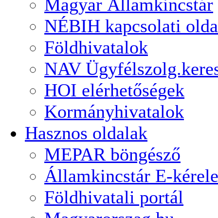
Magyar Államkincstár
NÉBIH kapcsolati olda
Földhivatalok
NAV Ügyfélszolg.kere
HOI elérhetőségek
Kormányhivatalok
Hasznos oldalak
MEPAR böngésző
Államkincstár E-kérel
Földhivatali portál