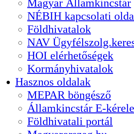
Magyar Államkincstár
NÉBIH kapcsolati olda
Földhivatalok
NAV Ügyfélszolg.kere
HOI elérhetőségek
Kormányhivatalok
Hasznos oldalak
MEPAR böngésző
Államkincstár E-kérel
Földhivatali portál