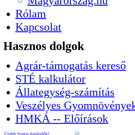
Magyarorszag.hu
Rólam
Kapcsolat
Hasznos dolgok
Agrár-támogatás kereső
STÉ kalkulátor
Állategység-számítás
Veszélyes Gyomnövénye
HMKÁ -- Előírások
Újabb fontos határidők!