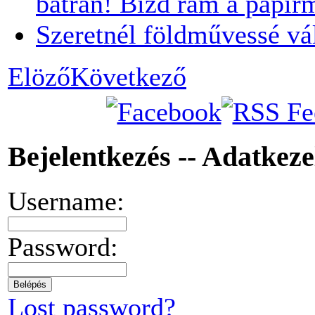
bátran! Bízd rám a papír
Szeretnél földművessé vá
Elöző
Következő
Bejelentkezés -- Adatkez
Username:
Password:
Lost password?