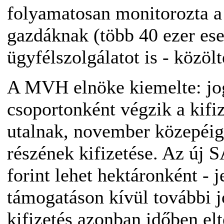
folyamatosan monitorozta a 
gazdáknak (több 40 ezer eset
ügyfélszolgálatot is - közölt
A MVH elnöke kiemelte: jog
csoportonként végzik a kifi
utalnak, november közepéig
részének kifizetése. Az új 
forint lehet hektáronként - j
támogatáson kívül további jo
kifizetés azonban időben elt