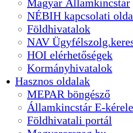
Magyar Államkincstár
NÉBIH kapcsolati olda
Földhivatalok
NAV Ügyfélszolg.kere
HOI elérhetőségek
Kormányhivatalok
Hasznos oldalak
MEPAR böngésző
Államkincstár E-kérel
Földhivatali portál