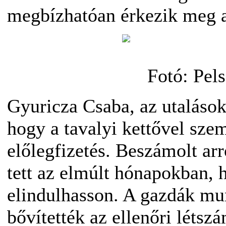
megbízhatóan érkezik meg 
Fotó: Pel
Gyuricza Csaba, az utalás
hogy a tavalyi kettővel sze
előlegfizetés. Beszámolt arr
tett az elmúlt hónapokban, 
elindulhasson. A gazdák mun
bővítették az ellenőri léts