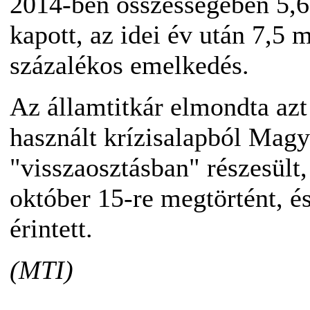
2014-ben összességében 5,6 
kapott, az idei év után 7,5 
százalékos emelkedés.
Az államtitkár elmondta azt
használt krízisalapból Magya
"visszaosztásban" részesült,
október 15-re megtörtént, é
érintett.
(MTI)