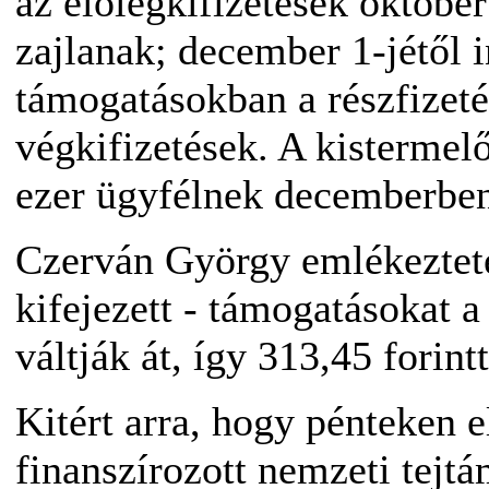
az előlegkifizetések októbe
zajlanak; december 1-jétől 
támogatásokban a részfizet
végkifizetések. A kistermel
ezer ügyfélnek decemberben
Czerván György emlékeztete
kifejezett - támogatásokat 
váltják át, így 313,45 forint
Kitért arra, hogy pénteken e
finanszírozott nemzeti tejtá