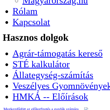
Magyarorszag.hu
Rólam
Kapcsolat
Hasznos dolgok
Agrár-támogatás kereső
STÉ kalkulátor
Állategység-számítás
Veszélyes Gyomnövénye
HMKÁ -- Előírások
Megkezdődött az előlegfizetés a gazdák számára